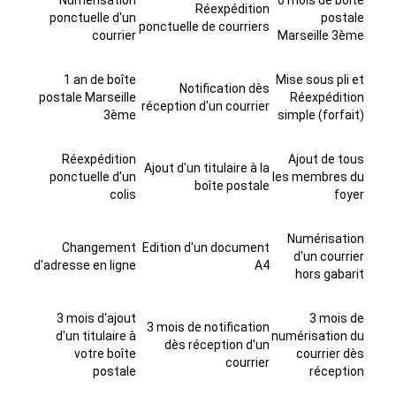
Numérisation
6 mois de boîte
Réexpédition
ponctuelle d'un
postale
ponctuelle de courriers
courrier
Marseille 3ème
1 an de boîte
Mise sous pli et
Notification dès
postale Marseille
Réexpédition
réception d'un courrier
3ème
simple (forfait)
Réexpédition
Ajout de tous
Ajout d'un titulaire à la
ponctuelle d'un
les membres du
boîte postale
colis
foyer
Numérisation
Changement
Edition d'un document
d'un courrier
d'adresse en ligne
A4
hors gabarit
3 mois d'ajout
3 mois de
3 mois de notification
d'un titulaire à
numérisation du
dès réception d'un
votre boîte
courrier dès
courrier
postale
réception